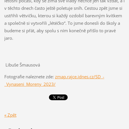
letošní počasí, kdy se zima své vlády nechce jen tak vzdát, a i
v těchto dnech často ještě poletuje sníh. Cestou zpět jsme si
ustřihli větvičku, kterou si každý ozdobil barevným kvítkem
a společně si vytvořili „létéčko“. To jsme donesli do školy a
budeme si přát, aby spolu s ním konečně přišlo to pravé
jaro.
Libuše Šmausová
Fotografie naleznete zde:
zmap.rajce.idnes.cz/SD_-
_Vynaseni_Moreny_2023/
« Zpět