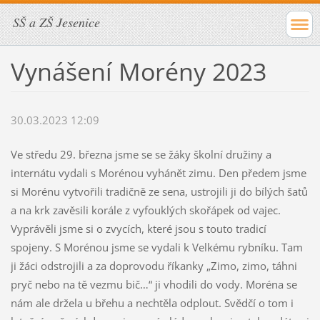
SŠ a ZŠ Jesenice
Vynášení Morény 2023
30.03.2023 12:09
Ve středu 29. března jsme se se žáky školní družiny a
internátu vydali s Morénou vyhánět zimu. Den předem jsme
si Morénu vytvořili tradičně ze sena, ustrojili ji do bílých šatů
a na krk zavěsili korále z vyfouklých skořápek od vajec.
Vyprávěli jsme si o zvycích, které jsou s touto tradicí
spojeny. S Morénou jsme se vydali k Velkému rybníku. Tam
ji žáci odstrojili a za doprovodu říkanky „Zimo, zimo, táhni
pryč nebo na tě vezmu bič…“ ji vhodili do vody. Moréna se
nám ale držela u břehu a nechtěla odplout. Svědčí o tom i