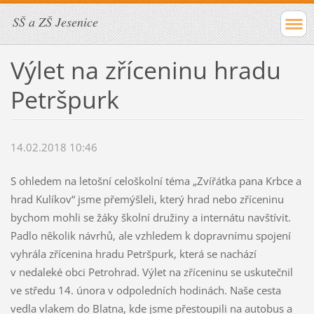
SŠ a ZŠ Jesenice
Výlet na zříceninu hradu
Petršpurk
14.02.2018 10:46
S ohledem na letošní celoškolní téma „Zvířátka pana Krbce a
hrad Kulíkov“ jsme přemýšleli, který hrad nebo zříceninu
bychom mohli se žáky školní družiny a internátu navštívit.
Padlo několik návrhů, ale vzhledem k dopravnímu spojení
vyhrála zřícenina hradu Petršpurk, která se nachází
v nedaleké obci Petrohrad. Výlet na zříceninu se uskutečnil
ve středu 14. února v odpoledních hodinách. Naše cesta
vedla vlakem do Blatna, kde jsme přestoupili na autobus a