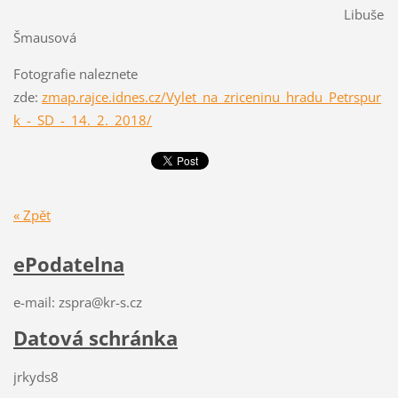
Libuše
Šmausová
Fotografie naleznete
zde:
zmap.rajce.idnes.cz/Vylet_na_zriceninu_hradu_Petrspur
k_-_SD_-_14._2._2018/
« Zpět
ePodatelna
e-mail: zspra@kr-s.cz
Datová schránka
jrkyds8