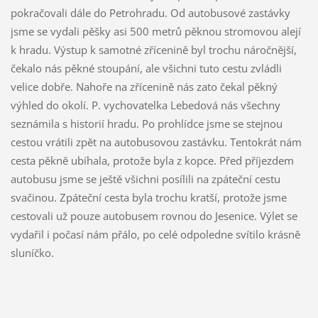
pokračovali dále do Petrohradu. Od autobusové zastávky
jsme se vydali pěšky asi 500 metrů pěknou stromovou alejí
k hradu. Výstup k samotné zřícenině byl trochu náročnější,
čekalo nás pěkné stoupání, ale všichni tuto cestu zvládli
velice dobře. Nahoře na zřícenině nás zato čekal pěkný
výhled do okolí. P. vychovatelka Lebedová nás všechny
seznámila s historií hradu. Po prohlídce jsme se stejnou
cestou vrátili zpět na autobusovou zastávku. Tentokrát nám
cesta pěkně ubíhala, protože byla z kopce. Před příjezdem
autobusu jsme se ještě všichni posílili na zpáteční cestu
svačinou. Zpáteční cesta byla trochu kratší, protože jsme
cestovali už pouze autobusem rovnou do Jesenice. Výlet se
vydařil i počasí nám přálo, po celé odpoledne svítilo krásně
sluníčko.