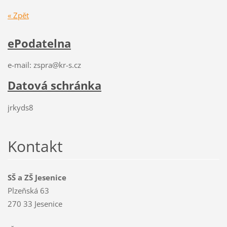
« Zpět
ePodatelna
e-mail: zspra@kr-s.cz
Datová schránka
jrkyds8
Kontakt
SŠ a ZŠ Jesenice
Plzeňská 63
270 33 Jesenice