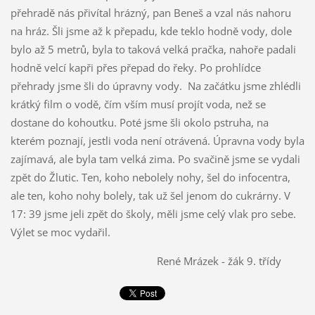
přehradě nás přivítal hrázný, pan Beneš a vzal nás nahoru
na hráz. Šli jsme až k přepadu, kde teklo hodně vody, dole
bylo až 5 metrů, byla to taková velká pračka, nahoře padali
hodně velcí kapři přes přepad do řeky. Po prohlídce
přehrady jsme šli do úpravny vody. Na začátku jsme zhlédli
krátký film o vodě, čím vším musí projít voda, než se
dostane do kohoutku. Poté jsme šli okolo pstruha, na
kterém poznají, jestli voda není otrávená. Úpravna vody byla
zajímavá, ale byla tam velká zima. Po svačině jsme se vydali
zpět do Žlutic. Ten, koho nebolely nohy, šel do infocentra,
ale ten, koho nohy bolely, tak už šel jenom do cukrárny. V
17: 39 jsme jeli zpět do školy, měli jsme celý vlak pro sebe.
Výlet se moc vydařil.
René Mrázek - žák 9. třídy