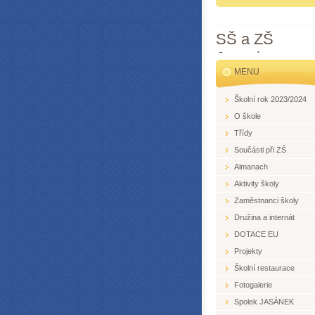
SŠ a ZŠ
Jesenice
MENU
Školní rok 2023/2024
O škole
Třídy
Součásti při ZŠ
Almanach
Aktivity školy
Zaměstnanci školy
Družina a internát
DOTACE EU
Projekty
Školní restaurace
Fotogalerie
Spolek JASÁNEK