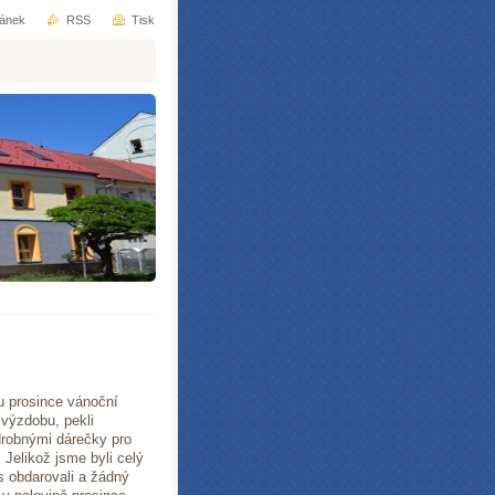
ránek
RSS
Tisk
u prosince vánoční
 výzdobu, pekli
drobnými dárečky pro
 Jelikož jsme byli celý
s obdarovali a žádný