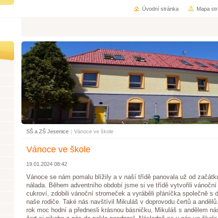
Úvodní stránka
Mapa st
SŠ a ZŠ Jesenice
|
Vánoce ve škole
Vánoce ve škole
19.01.2024 08:42
Vánoce se nám pomalu blížily a v naší třídě panovala už od začátk
nálada. Během adventního období jsme si ve třídě vytvořili vánoční
cukroví, zdobili vánoční stromeček a vyráběli přáníčka společně s 
naše rodiče. Také nás navštívil Mikuláš v doprovodu čertů a andělů.
rok moc hodní a přednesli krásnou básničku, Mikuláš s andělem ná