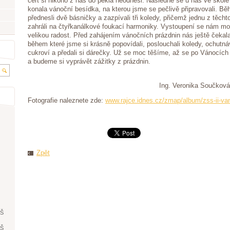
čert si nikoho z nás do pekla neodnesl. Následně se u nás ve škole
konala vánoční besídka, na kterou jsme se pečlivě připravovali. B
přednesli dvě básničky a zazpívali tři koledy, přičemž jednu z těch
zahráli na čtyřkanálkové foukací harmoniky. Vystoupení se nám m
velikou radost. Před zahájením vánočních prázdnin nás ještě čekala
během které jsme si krásně popovídali, poslouchali koledy, ochutná
cukroví a předali si dárečky. Už se moc těšíme, až se po Vánocích
a budeme si vyprávět zážitky z prázdnin.
Ing. Veronika Součková
Fotografie naleznete zde:
www.rajce.idnes.cz/zmap/album/zss-ii-va
Zpět
ŘŠ
ŘŠ