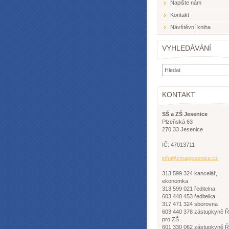
Napište nám
Kontakt
Návštěvní kniha
VYHLEDÁVÁNÍ
KONTAKT
SŠ a ZŠ Jesenice
Plzeňská 63
270 33 Jesenice
IČ: 47013711
info@zma
pjesenic
e.cz
313 599 324 kancelář,
ekonomka
313 599 021 ředitelna
603 440 453 ředitelka
317 471 324 sborovna
603 440 378 zástupkyně 
pro ZŠ
601 330 062 zástupkyně 