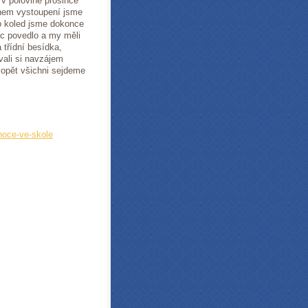
 v polovině prosince
ěhem vystoupení jsme
to koled jsme dokonce
oc povedlo a my měli
 třídní besídka,
vali si navzájem
 opět všichni sejdeme
noce-ve-skole