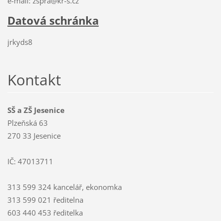
e-mail: zspra@kr-s.cz
Datová schránka
jrkyds8
Kontakt
SŠ a ZŠ Jesenice
Plzeňská 63
270 33 Jesenice
IČ: 47013711
313 599 324 kancelář, ekonomka
313 599 021 ředitelna
603 440 453 ředitelka