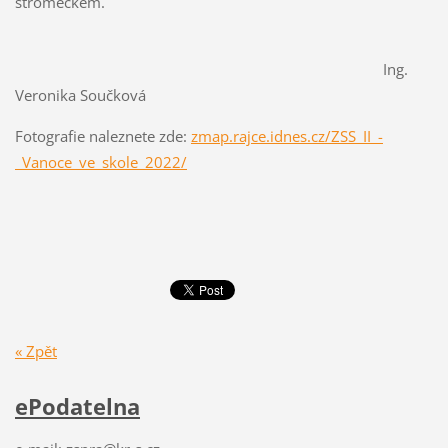
stromečkem.
Ing.
Veronika Součková
Fotografie naleznete zde:
zmap.rajce.idnes.cz/ZSS_II_-
_Vanoce_ve_skole_2022/
« Zpět
ePodatelna