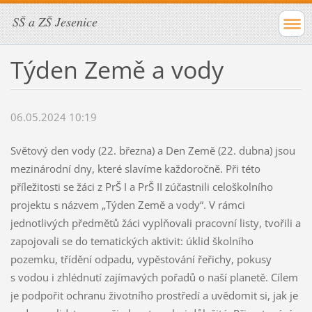
SŠ a ZŠ Jesenice
Týden Země a vody
06.05.2024 10:19
Světový den vody (22. března) a Den Země (22. dubna) jsou
mezinárodní dny, které slavíme každoročně. Při této
příležitosti se žáci z PrŠ I a PrŠ II zúčastnili celoškolního
projektu s názvem „Týden Země a vody“. V rámci
jednotlivých předmětů žáci vyplňovali pracovní listy, tvořili a
zapojovali se do tematických aktivit: úklid školního
pozemku, třídění odpadu, vypěstování řeřichy, pokusy
s vodou i zhlédnutí zajímavých pořadů o naší planetě. Cílem
je podpořit ochranu životního prostředí a uvědomit si, jak je