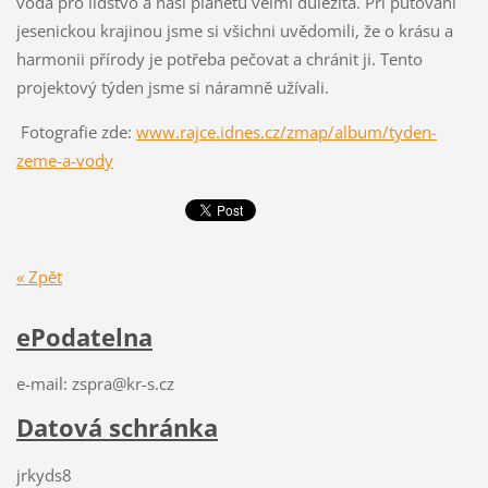
voda pro lidstvo a naši planetu velmi důležitá. Při putování
jesenickou krajinou jsme si všichni uvědomili, že o krásu a
harmonii přírody je potřeba pečovat a chránit ji. Tento
projektový týden jsme si náramně užívali.
Fotografie zde:
www.rajce.idnes.cz/zmap/album/tyden-
zeme-a-vody
« Zpět
ePodatelna
e-mail: zspra@kr-s.cz
Datová schránka
jrkyds8