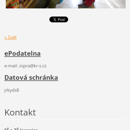
« Zpět
ePodatelna
e-mail: zspra@kr-s.cz
Datová schránka
jrkyds8
Kontakt