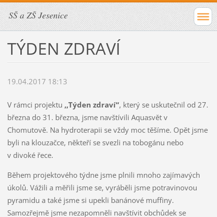
SŠ a ZŠ Jesenice
TÝDEN ZDRAVÍ
19.04.2017 18:13
V rámci projektu
,,Týden zdraví“
, který se uskutečnil od 27.
března do 31. března, jsme navštívili Aquasvět v
Chomutově. Na hydroterapii se vždy moc těšíme. Opět jsme
byli na klouzačce, někteří se svezli na tobogánu nebo
v divoké řece.
Během projektového týdne jsme plnili mnoho zajímavých
úkolů. Vážili a měřili jsme se, vyráběli jsme potravinovou
pyramidu a také jsme si upekli banánové muffiny.
Samozřejmě jsme nezapomněli navštívit obchůdek se