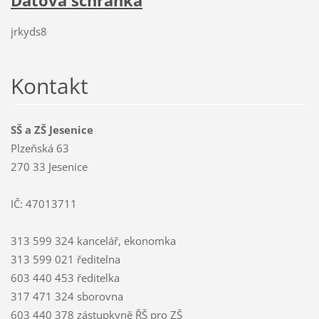
Datová schránka
jrkyds8
Kontakt
SŠ a ZŠ Jesenice
Plzeňská 63
270 33 Jesenice
IČ: 47013711
313 599 324 kancelář, ekonomka
313 599 021 ředitelna
603 440 453 ředitelka
317 471 324 sborovna
603 440 378 zástupkyně ŘŠ pro ZŠ