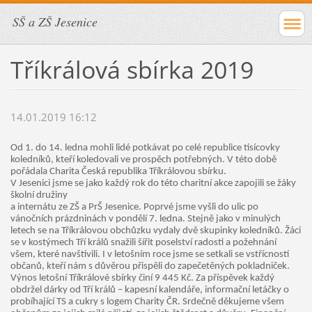
SŠ a ZŠ Jesenice
Tříkrálová sbírka 2019
14.01.2019 16:12
Od 1. do 14. ledna mohli lidé potkávat po celé republice tisícovky
koledníků, kteří koledovali ve prospěch potřebných. V této době
pořádala Charita Česká republika Tříkrálovou sbírku.
V Jesenici jsme se jako každý rok do této charitní akce zapojili se žáky
školní družiny
a internátu ze ZŠ a PrŠ Jesenice. Poprvé jsme vyšli do ulic po
vánočních prázdninách v pondělí 7. ledna. Stejně jako v minulých
letech se na Tříkrálovou obchůzku vydaly dvě skupinky koledníků. Žáci
se v kostýmech Tří králů snažili šířit poselství radosti a požehnání
všem, které navštívili. I v letošním roce jsme se setkali se vstřícností
občanů, kteří nám s důvěrou přispěli do zapečetěných pokladniček.
Výnos letošní Tříkrálové sbírky činí 9 445 Kč. Za příspěvek každý
obdržel dárky od Tří králů – kapesní kalendáře, informační letáčky o
probíhající TS a cukry s logem Charity ČR. Srdečně děkujeme všem