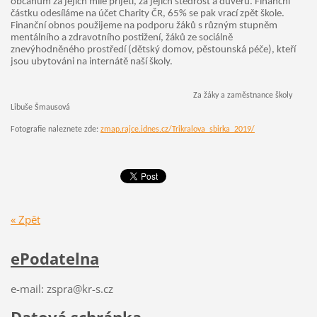
občanům za jejich milé přijetí, za jejich štědrost a důvěru. Finanční
částku odesíláme na účet Charity ČR, 65% se pak vrací zpět škole.
Finanční obnos použijeme na podporu žáků s různým stupněm
mentálního a zdravotního postižení, žáků ze sociálně
znevýhodněného prostředí (dětský domov, pěstounská péče), kteří
jsou ubytováni na internátě naší školy.
Za žáky a zaměstnance školy
Libuše Šmausová
Fotografie naleznete zde:
zmap.rajce.idnes.cz/Trikralova_sbirka_2019/
« Zpět
ePodatelna
e-mail: zspra@kr-s.cz