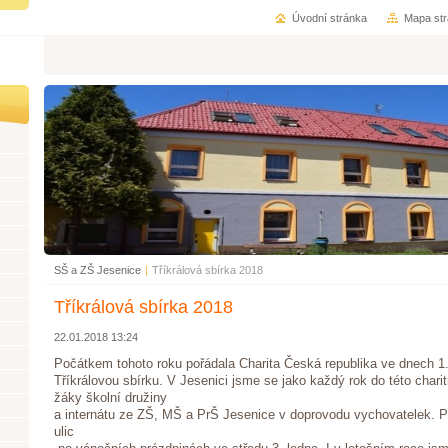
Úvodní stránka
Mapa st
SŠ a ZŠ Jesenice
|
Tříkrálová sbírka 2018
Tříkrálová sbírka 2018
22.01.2018 13:24
Počátkem tohoto roku pořádala Charita Česká republika ve dnech 1.
Tříkrálovou sbírku. V Jesenici jsme se jako každý rok do této charit
žáky školní družiny
a internátu ze ZŠ, MŠ a PrŠ Jesenice v doprovodu vychovatelek. P
ulic