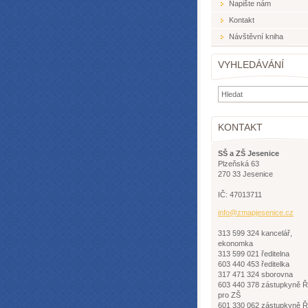
Napište nám
Kontakt
Návštěvní kniha
VYHLEDÁVÁNÍ
KONTAKT
SŠ a ZŠ Jesenice
Plzeňská 63
270 33 Jesenice
IČ: 47013711
info@zma
pjesenic
e.cz
313 599 324 kancelář,
ekonomka
313 599 021 ředitelna
603 440 453 ředitelka
317 471 324 sborovna
603 440 378 zástupkyně 
pro ZŠ
601 330 062 zástupkyně 