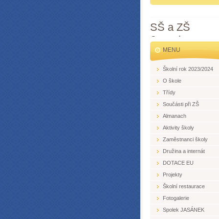
SŠ a ZŠ
Jesenice
MENU
Školní rok 2023/2024
O škole
Třídy
Součásti při ZŠ
Almanach
Aktivity školy
Zaměstnanci školy
Družina a internát
DOTACE EU
Projekty
Školní restaurace
Fotogalerie
Spolek JASÁNEK