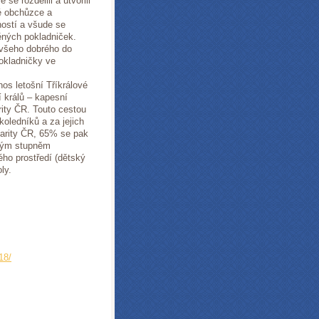
se rozdělili a utvořili
vé obchůzce a
ností a všude se
těných pokladniček.
 všeho dobrého do
pokladničky ve
nos letošní Tříkrálové
í králů – kapesní
rity ČR. Touto cestou
koledníků a za jejich
harity ČR, 65% se pak
zným stupněm
ho prostředí (dětský
ly.
18/