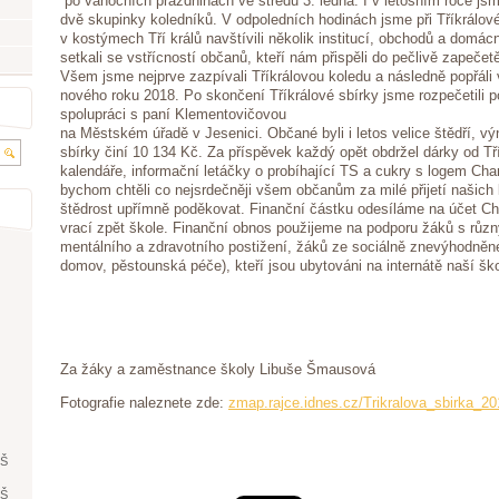
po vánočních prázdninách ve středu 3. ledna. I v letošním roce jsme 
dvě skupinky koledníků. V odpoledních hodinách jsme při Tříkrálo
v kostýmech Tří králů navštívili několik institucí, obchodů a domác
setkali se vstřícností občanů, kteří nám přispěli do pečlivě zapeče
Všem jsme nejprve zazpívali Tříkrálovou koledu a následně popřáli
nového roku 2018. Po skončení Tříkrálové sbírky jsme rozpečetili 
spolupráci s paní Klementovičovou
na Městském úřadě v Jesenici. Občané byli i letos velice štědří, vý
sbírky činí 10 134 Kč. Za příspěvek každý opět obdržel dárky od Tř
kalendáře, informační letáčky o probíhající TS a cukry s logem Cha
bychom chtěli co nejsrdečněji všem občanům za milé přijetí našich 
štědrost upřímně poděkovat. Finanční částku odesíláme na účet C
vrací zpět škole. Finanční obnos použijeme na podporu žáků s rů
mentálního a zdravotního postižení, žáků ze sociálně znevýhodněné
domov, pěstounská péče), kteří jsou ubytováni na internátě naší ško
Za žáky a zaměstnance školy Libuše Šmausová
Fotografie naleznete zde:
zmap.rajce.idnes.cz/Trikralova_sbirka_20
ŘŠ
ŘŠ