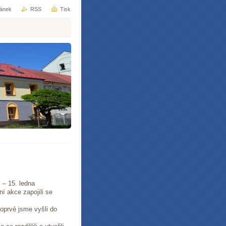
ránek
RSS
Tisk
 – 15. ledna
ní akce zapojili se
oprvé jsme vyšli do