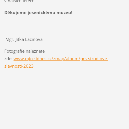
v dalších letech.
Děkujeme jesenickému muzeu!
Mgr. Jitka Lacinová
Fotografie naleznete
zde:
www.rajce.idnes.cz/zmap/album/prs-strudlove-
slavnosti-2023