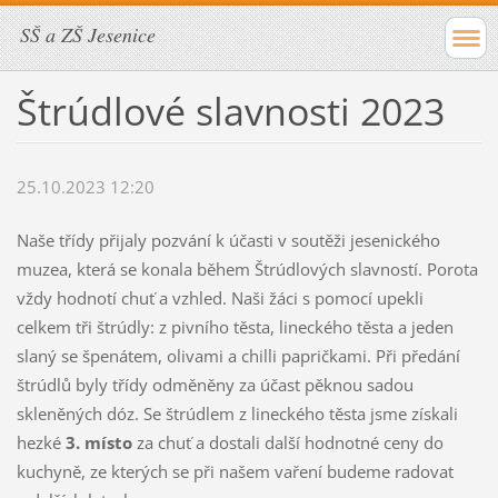
SŠ a ZŠ Jesenice
Štrúdlové slavnosti 2023
25.10.2023 12:20
Naše třídy přijaly pozvání k účasti v soutěži jesenického
muzea, která se konala během Štrúdlových slavností. Porota
vždy hodnotí chuť a vzhled. Naši žáci s pomocí upekli
celkem tři štrúdly: z pivního těsta, lineckého těsta a jeden
slaný se špenátem, olivami a chilli papričkami. Při předání
štrúdlů byly třídy odměněny za účast pěknou sadou
skleněných dóz. Se štrúdlem z lineckého těsta jsme získali
hezké
3. místo
za chuť a dostali další hodnotné ceny do
kuchyně, ze kterých se při našem vaření budeme radovat