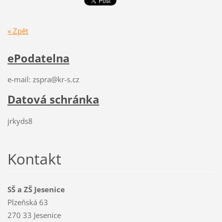
« Zpět
ePodatelna
e-mail: zspra@kr-s.cz
Datová schránka
jrkyds8
Kontakt
SŠ a ZŠ Jesenice
Plzeňská 63
270 33 Jesenice