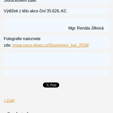
Sluníčkovém bále.
Výtěžek z této akce činí 35.626,-Kč.
Mgr. Renáta Jílková
Fotografie naleznete
zde:
zmap.rajce.idnes.cz/Slunickovy_bal_2019/
« Zpět