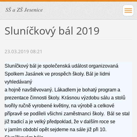
SŠ a ZŠ Jesenice
Sluníčkový bál 2019
23.03.2019 08:21
Sluníčkový bál je společenská událost organizovaná
Spolkem Jasánek ve prospěch školy. Bál je lidmi
vyhledávaný
a hojně navštěvovaný. Lákadlem je bohatý program a
prezentace činnosti školy. Krásnou výzdobu sálu a stolů
tvořily ručně vyrobené květiny, na výrobě a celkové
přípravě se podíleli všichni zaměstnanci školy. Bál se stal
již tradicí a je velký předpoklad, že v dalším roce se
v jarním období opět sejdeme na sále již při 10.