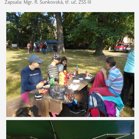
Zapsala: Mgr. R. Sunkovská, tř. uč. ZŠS III