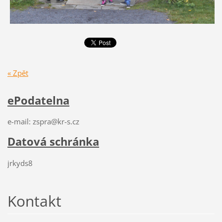
« Zpět
ePodatelna
e-mail: zspra@kr-s.cz
Datová schránka
jrkyds8
Kontakt