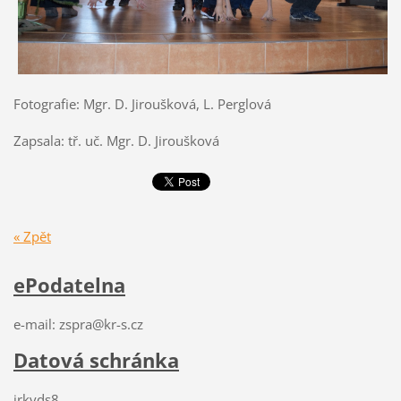
Fotografie: Mgr. D. Jiroušková, L. Perglová
Zapsala: tř. uč. Mgr. D. Jiroušková
« Zpět
ePodatelna
e-mail: zspra@kr-s.cz
Datová schránka
jrkyds8