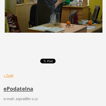
« Zpět
ePodatelna
e-mail: zspra@kr-s.cz