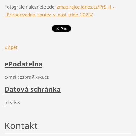
Fotografe naleznete zde:
zmap.rajce.idnes.cz/PrS_II_-
_Prirodovedna_soutez_v_nasi_tride_2023/
« Zpět
ePodatelna
e-mail: zspra@kr-s.cz
Datová schránka
jrkyds8
Kontakt