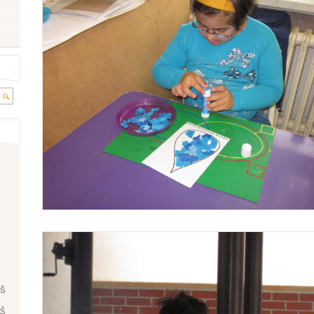
ŘŠ
ŘŠ