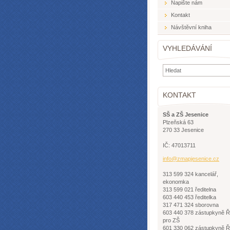
Napište nám
Kontakt
Návštěvní kniha
VYHLEDÁVÁNÍ
KONTAKT
SŠ a ZŠ Jesenice
Plzeňská 63
270 33 Jesenice
IČ: 47013711
info@zma
pjesenic
e.cz
313 599 324 kancelář,
ekonomka
313 599 021 ředitelna
603 440 453 ředitelka
317 471 324 sborovna
603 440 378 zástupkyně 
pro ZŠ
601 330 062 zástupkyně 