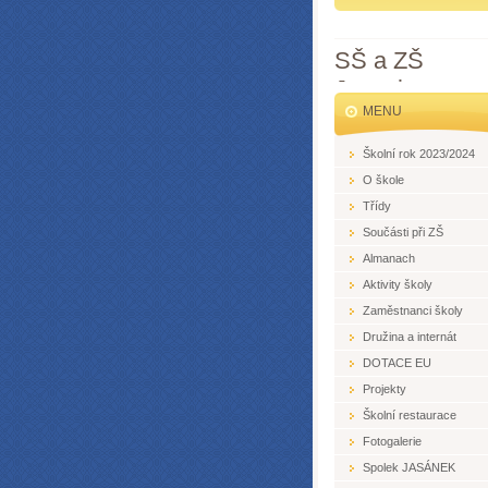
SŠ a ZŠ
Jesenice
MENU
Školní rok 2023/2024
O škole
Třídy
Součásti při ZŠ
Almanach
Aktivity školy
Zaměstnanci školy
Družina a internát
DOTACE EU
Projekty
Školní restaurace
Fotogalerie
Spolek JASÁNEK