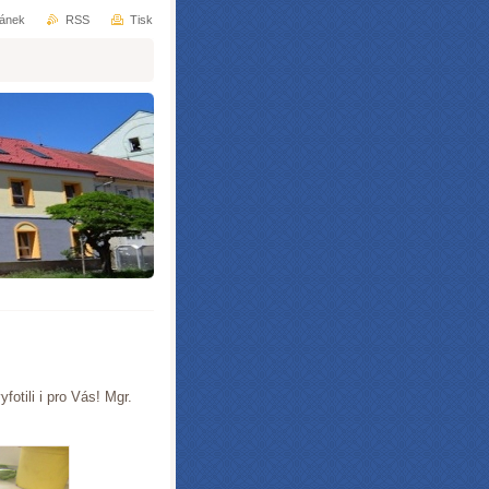
ránek
RSS
Tisk
otili i pro Vás! Mgr.