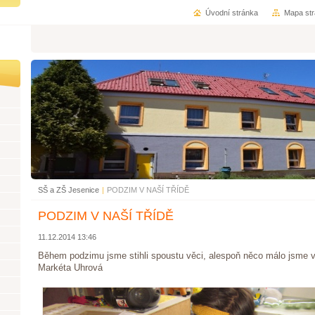
Úvodní stránka
Mapa st
SŠ a ZŠ Jesenice
|
PODZIM V NAŠÍ TŘÍDĚ
PODZIM V NAŠÍ TŘÍDĚ
11.12.2014 13:46
Během podzimu jsme stihli spoustu věci, alespoň něco málo jsme vyf
Markéta Uhrová