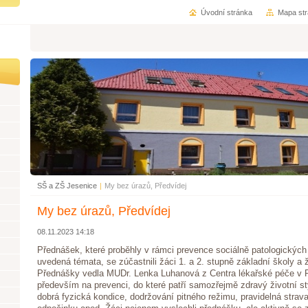
Úvodní stránka
Mapa st
SŠ a ZŠ Jesenice
|
My bez úrazů, Předvídej
My bez úrazů, Předvídej
08.11.2023 14:18
Přednášek, které proběhly v rámci prevence sociálně patologických 
uvedená témata, se zúčastnili žáci 1. a 2. stupně základní školy a ž
Přednášky vedla MUDr. Lenka Luhanová z Centra lékařské péče v Pl
především na prevenci, do které patří samozřejmě zdravý životní st
dobrá fyzická kondice, dodržování pitného režimu, pravidelná strav