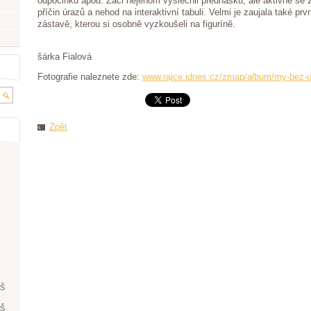
odpočinku apod. Žáci nejenom vyslechli přednášku, ale aktivně se za
příčin úrazů a nehod na interaktivní tabuli. Velmi je zaujala také pr
zástavě, kterou si osobně vyzkoušeli na figuríně.
B
šárka Fialová
Fotografie naleznete zde:
www.rajce.idnes.cz/zmap/album/my-bez-u
Zpět
ŘŠ
ŘŠ