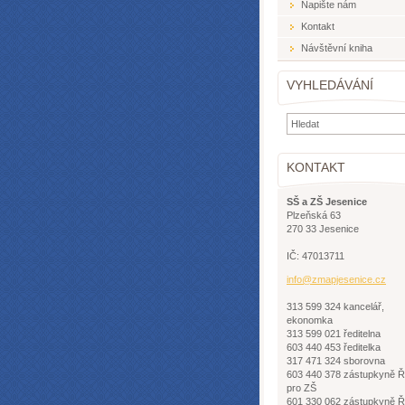
Napište nám
Kontakt
Návštěvní kniha
VYHLEDÁVÁNÍ
KONTAKT
SŠ a ZŠ Jesenice
Plzeňská 63
270 33 Jesenice
IČ: 47013711
info@zma
pjesenic
e.cz
313 599 324 kancelář,
ekonomka
313 599 021 ředitelna
603 440 453 ředitelka
317 471 324 sborovna
603 440 378 zástupkyně 
pro ZŠ
601 330 062 zástupkyně 