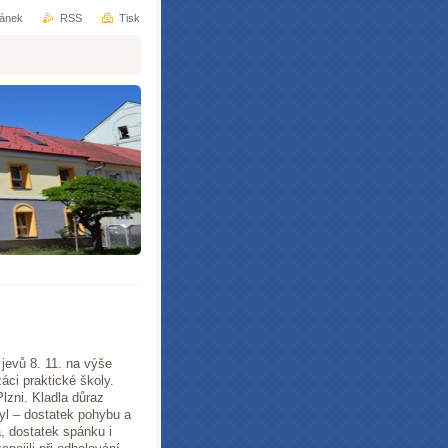
ránek
RSS
Tisk
jevů 8. 11. na výše
áci praktické školy.
zni. Kladla důraz
yl – dostatek pohybu a
a, dostatek spánku i