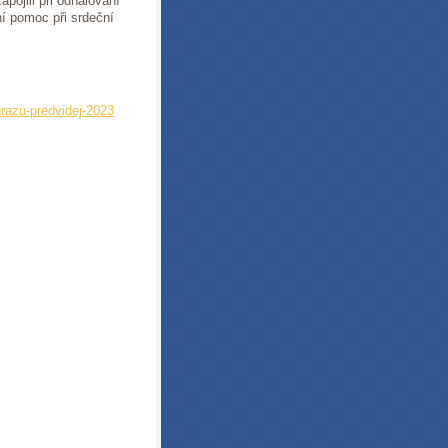
pojili při odhalování
vní pomoc při srdeční
c.
razu-predvidej-2023