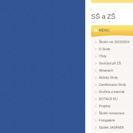
SŠ a ZŠ
Jesenice
MENU
Školní rok 2023/2024
O škole
Třídy
Součásti při ZŠ
Almanach
Aktivity školy
Zaměstnanci školy
Družina a internát
DOTACE EU
Projekty
Školní restaurace
Fotogalerie
Spolek JASÁNEK