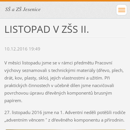
SŠ a ZŠ Jesenice
LISTOPAD V ZŠS II.
10.12.2016 19:49
V měsíci listopadu jsme se v rámci předmětu Pracovní
výchovy seznamovali s technickými materiály (dřevo, plech,
drát, kov, plasty, sklo), jejich vlastnostmi a užitím. Při
praktických činnostech v učebně dílen jsme nacvičovali
povrchovou úpravu dřevěných komponentů brusným
papírem.
27. listopadu 2016 jsme na 1. Adventní neděli potěšili rodiče
„adventním věncem ˮ z dřevěného komponentu a přírodnin.