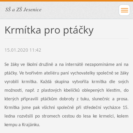
SŠ a ZŠ Jesenice
Krmítka pro ptáčky
15.01.2020 11:42
Se žáky ve školní družině a na internátě nezapomínáme ani na
ptáčky. Ve tvořivém ateliéru paní vychovatelky společně se žáky
vyrobili krmítka. Každá skupina vytvořila krmítka dle svých
možností, např. z plastových kbelíčků oblepených klestím, do
kterých připravili ptáčkům dobroty z tuku, slunečnic a prosa.
Krmítka jsme pak všichni společně při středeční vycházce 15.
ledna rozvěsili po stromech cestou do lesa ke krmelci, kolem
kempu a Krajánku.