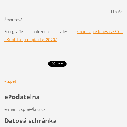
Libuše
Šmausová
Fotografie naleznete zde:
zmap.rajce.idnes.cz/SD_-
_Krmitka_pro_ptacky_2020/
« Zpět
ePodatelna
e-mail: zspra@kr-s.cz
Datová schránka