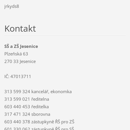
jrkyds8
Kontakt
SŠ a ZŠ Jesenice
Plzeňská 63
270 33 Jesenice
IČ: 47013711
313 599 324 kancelář, ekonomka
313 599 021 ředitelna
603 440 453 ředitelka
317 471 324 sborovna
603 440 378 zástupkyně ŘŠ pro ZŠ
601 330 062 zástupkyně ŘŠ pro SŠ