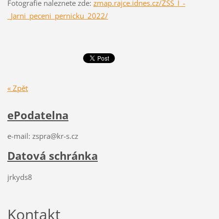
Fotografie naleznete zde:
zmap.rajce.idnes.cz/ZSS_I_-
_Jarni_peceni_pernicku_2022/
« Zpět
ePodatelna
e-mail: zspra@kr-s.cz
Datová schránka
jrkyds8
Kontakt