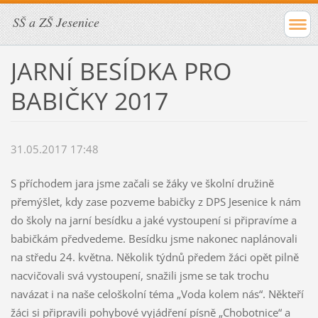
SŠ a ZŠ Jesenice
JARNÍ BESÍDKA PRO
BABIČKY 2017
31.05.2017 17:48
S příchodem jara jsme začali se žáky ve školní družině
přemýšlet, kdy zase pozveme babičky z DPS Jesenice k nám
do školy na jarní besídku a jaké vystoupení si připravíme a
babičkám předvedeme. Besídku jsme nakonec naplánovali
na středu 24. května. Několik týdnů předem žáci opět pilně
nacvičovali svá vystoupení, snažili jsme se tak trochu
navázat i na naše celoškolní téma „Voda kolem nás“. Někteří
žáci si připravili pohybové vyjádření písně „Chobotnice“ a