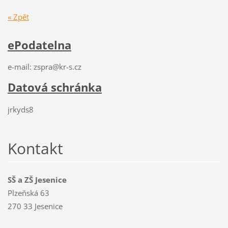
« Zpět
ePodatelna
e-mail: zspra@kr-s.cz
Datová schránka
jrkyds8
Kontakt
SŠ a ZŠ Jesenice
Plzeňská 63
270 33 Jesenice