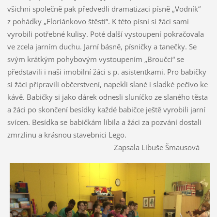
všichni společně pak předvedli dramatizaci písně „Vodník“
z pohádky „Floriánkovo štěstí“. K této písni si žáci sami
vyrobili potřebné kulisy. Poté další vystoupení pokračovala
ve zcela jarním duchu. Jarní básně, písničky a tanečky. Se
svým krátkým pohybovým vystoupením „Broučci“ se
představili i naši imobilní žáci s p. asistentkami. Pro babičky
si žáci připravili občerstvení, napekli slané i sladké pečivo ke
kávě. Babičky si jako dárek odnesli sluníčko ze slaného těsta
a žáci po skončení besídky každé babičce ještě vyrobili jarní
svícen. Besídka se babičkám líbila a žáci za pozvání dostali
zmrzlinu a krásnou stavebnici Lego.
Zapsala Libuše Šmausová