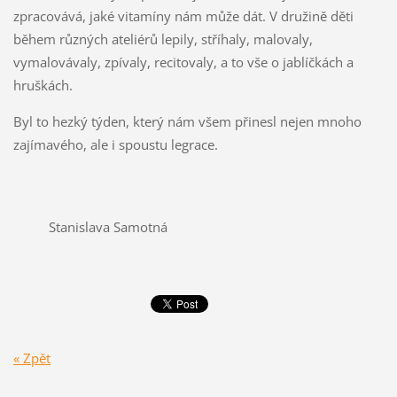
zpracovává, jaké vitamíny nám může dát. V družině děti
během různých ateliérů lepily, stříhaly, malovaly,
vymalovávaly, zpívaly, recitovaly, a to vše o jablíčkách a
hruškách.
Byl to hezký týden, který nám všem přinesl nejen mnoho
zajímavého, ale i spoustu legrace.
Stanislava Samotná
« Zpět