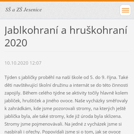
SŠ a ZŠ Jesenice
Jablkohraní a hruškohraní
2020
10.10.2020 12:07
Týden s jablíčky proběhl na naší škole od 5. do 9. října. Také
děti navštěvující školní družinu a internát se do této činnosti
zapojily. Během celého týdne se aktivity točily hlavně kolem
jablíček, hruštiček a jiného ovoce. Naše vycházky směřovaly
k zahrádkám, kde jsme pozorovali stromy, na kterých ještě
jablíčka byla, ale také stromy, kde již úroda byla sklizena.
Stromy jsme pojmenovávali. Na jedné z vycházek jsme si
nasbírali i ořechy. Popovídali jsme si o tom, jak se ovoce