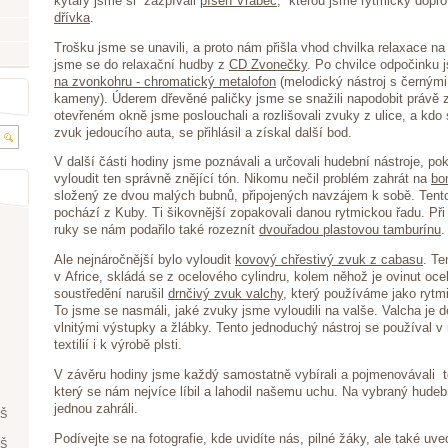
kytary jsme si zazpívali
píseň Vrabec
, kterou jsme rytmicky dopr
dřívka
.
Trošku jsme se unavili, a proto nám přišla vhod chvilka relaxace na
jsme se do relaxační hudby z
CD Zvonečky
. Po chvilce odpočinku 
na zvonkohru - chromatický metalofon
(melodický nástroj s černými
kameny). Úderem dřevěné paličky jsme se snažili napodobit právě 
otevřeném okně jsme poslouchali a rozlišovali zvuky z ulice, a kdo 
zvuk jedoucího auta, se přihlásil a získal další bod.
V další části hodiny jsme poznávali a určovali hudební nástroje, pok
vyloudit ten správně znějící tón. Nikomu nečil problém zahrát na
bo
složený ze dvou malých bubnů, připojených navzájem k sobě. Tento
pochází z Kuby. Ti šikovnější zopakovali danou rytmickou řadu. Př
ruky se nám podařilo také rozeznít
dvouřadou plastovou tamburínu
.
Ale nejnáročnější bylo vyloudit
kovový chřestivý zvuk z cabasu
. Te
v Africe, skládá se z ocelového cylindru, kolem něhož je ovinut oce
soustředění narušil
drnčivý zvuk valchy
, který používáme jako rytm
To jsme se nasmáli, jaké zvuky jsme vyloudili na valše. Valcha je
vlnitými výstupky a žlábky. Tento jednoduchý nástroj se používal v 
textilií i k výrobě plsti.
V závěru hodiny jsme každý samostatně vybírali a pojmenovávali t
který se nám nejvíce líbil a lahodil našemu uchu. Na vybraný hudebn
jednou zahráli.
ŘŠ
Podívejte se na fotografie, kde uvidíte nás, pilné žáky, ale také u
ŘŠ