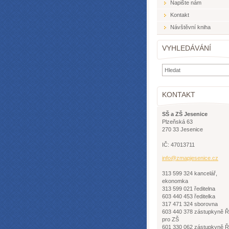
Napište nám
Kontakt
Návštěvní kniha
VYHLEDÁVÁNÍ
KONTAKT
SŠ a ZŠ Jesenice
Plzeňská 63
270 33 Jesenice
IČ: 47013711
info@zma
pjesenic
e.cz
313 599 324 kancelář,
ekonomka
313 599 021 ředitelna
603 440 453 ředitelka
317 471 324 sborovna
603 440 378 zástupkyně 
pro ZŠ
601 330 062 zástupkyně 