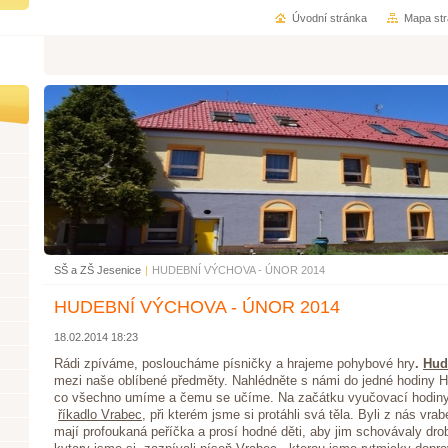
Úvodní stránka
Mapa st
SŠ a ZŠ Jesenice
|
HUDEBNÍ VÝCHOVA - ÚNOR 2014
HUDEBNÍ VÝCHOVA - ÚNOR 2014
18.02.2014 18:23
Rádi zpíváme, posloucháme písničky a hrajeme pohybové hry
.
Hud
mezi naše oblíbené předměty. Nahlédněte s námi do jedné hodiny H
co všechno umíme a čemu se učíme. Na začátku vyučovací hodiny
říkadlo Vrabec
, při kterém jsme si protáhli svá těla. Byli z nás vra
mají profoukaná peříčka a prosí hodné děti, aby jim schovávaly dr