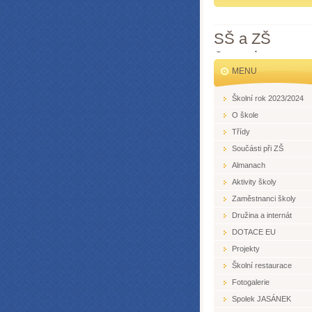
SŠ a ZŠ
Jesenice
MENU
Školní rok 2023/2024
O škole
Třídy
Součásti při ZŠ
Almanach
Aktivity školy
Zaměstnanci školy
Družina a internát
DOTACE EU
Projekty
Školní restaurace
Fotogalerie
Spolek JASÁNEK