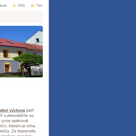
ránek
RSS
Tisk
ební výchova
patří
V a přesvědčíte se,
 jsme opakovali
bečci, kterým je zima,
obečky. Za doprovodu