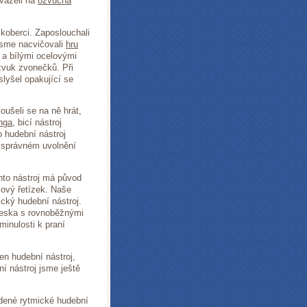
ovázeli na
ozvučná
 koberci. Zaposlouchali
jsme nacvičovali
hru
 a bílými ocelovými
zvuk zvonečků. Při
slyšel opakující se
oušeli se na ně hrát,
nga
, bicí nástroj
 hudební nástroj
i správném uvolnění
nto nástroj má původ
lový řetízek. Naše
ický hudební nástroj.
 deska s rovnoběžnými
minulosti k praní
en hudební nástroj,
í nástroj jsme ještě
vedené rytmické hudební