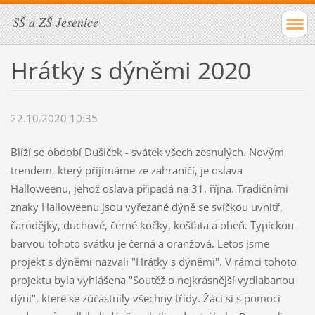
SŠ a ZŠ Jesenice
Hrátky s dýněmi 2020
22.10.2020 10:35
Blíží se období Dušiček - svátek všech zesnulých. Novým
trendem, který přijímáme ze zahraničí, je oslava
Halloweenu, jehož oslava připadá na 31. října. Tradičními
znaky Halloweenu jsou vyřezané dýně se svíčkou uvnitř,
čarodějky, duchové, černé kočky, košťata a oheň. Typickou
barvou tohoto svátku je černá a oranžová. Letos jsme
projekt s dýněmi nazvali "Hrátky s dýněmi". V rámci tohoto
projektu byla vyhlášena "Soutěž o nejkrásnější vydlabanou
dýni", které se zúčastnily všechny třídy. Žáci si s pomocí