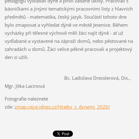
pedagogů vydlabali dýně a plnili zadané úkoly. Pracovali s
básničkami a jinými tematickými pracovními listy z hlavních
předmětů - matematika, český jazyk. Součástí tohoto dne
bylo zmapovat a vyhledat dýně ve městě Jesenice. Během
vycházky při tělesné výchově měli žáci najít dýně - ať už
vydlabané a vystavené na zápraží domů, nebo pěstované na
zahradách u domů. Žáci velice pěkně pracovali a projektový
den si užili.
Bc. Ladislava Dresslerová, Dis.,
Mgr. Jitka Lacinová
Fotografie naleznete
zde:
zmap.rajce.idnes.cz/Hratky_s_dynemi_2020/