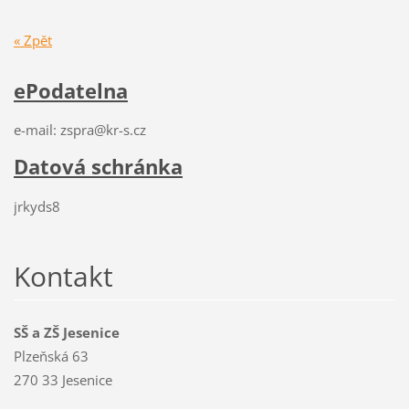
« Zpět
ePodatelna
e-mail: zspra@kr-s.cz
Datová schránka
jrkyds8
Kontakt
SŠ a ZŠ Jesenice
Plzeňská 63
270 33 Jesenice