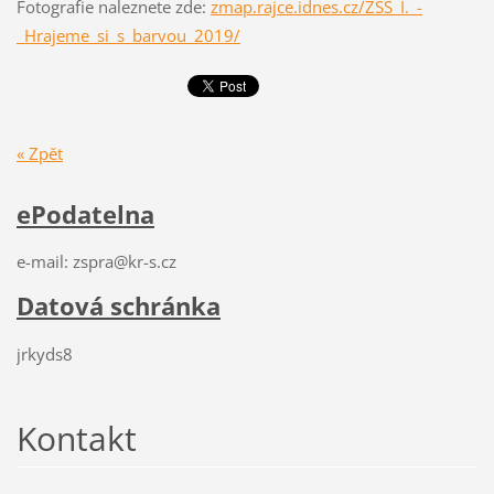
Fotografie naleznete zde:
zmap.rajce.idnes.cz/ZSS_I._-
_Hrajeme_si_s_barvou_2019/
« Zpět
ePodatelna
e-mail: zspra@kr-s.cz
Datová schránka
jrkyds8
Kontakt