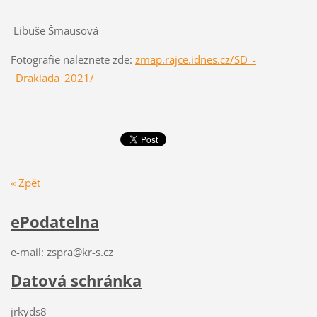
Libuše Šmausová
Fotografie naleznete zde:
zmap.rajce.idnes.cz/SD_-
_Drakiada_2021/
« Zpět
ePodatelna
e-mail: zspra@kr-s.cz
Datová schránka
jrkyds8