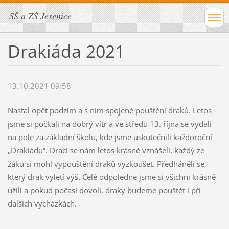
SŠ a ZŠ Jesenice
Drakiáda 2021
13.10.2021 09:58
Nastal opět podzim a s ním spojené pouštění draků. Letos
jsme si počkali na dobrý vítr a ve středu 13. října se vydali
na pole za základní školu, kde jsme uskutečnili každoroční
„Drakiádu“. Draci se nám letos krásně vznášeli, každý ze
žáků si mohl vypouštění draků vyzkoušet. Předháněli se,
který drak vyletí výš. Celé odpoledne jsme si všichni krásně
užili a pokud počasí dovolí, draky budeme pouštět i při
dalších vycházkách.