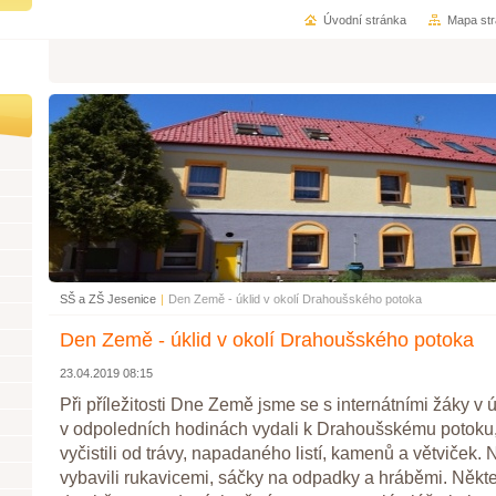
Úvodní stránka
Mapa st
SŠ a ZŠ Jesenice
|
Den Země - úklid v okolí Drahoušského potoka
Den Země - úklid v okolí Drahoušského potoka
23.04.2019 08:15
Při příležitosti Dne Země jsme se s internátními žáky v 
v odpoledních hodinách vydali k Drahoušskému potok
vyčistili od trávy, napadaného listí, kamenů a větviček. 
vybavili rukavicemi, sáčky na odpadky a hráběmi. Někteř