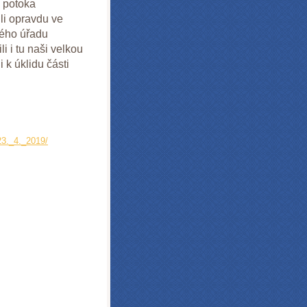
 potoka
li opravdu ve
kého úřadu
i i tu naši velkou
 k úklidu části
3._4._2019/