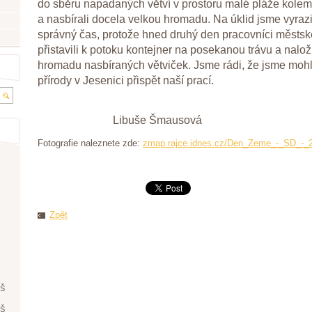
do sběru napadaných větví v prostoru malé pláže kolem
a nasbírali docela velkou hromadu. Na úklid jsme vyrazi
správný čas, protože hned druhý den pracovníci městs
přistavili k potoku kontejner na posekanou trávu a naložil
hromadu nasbíraných větviček. Jsme rádi, že jsme mohli
přírody v Jesenici přispět naší prací.
Libuše Šmausová
Fotografie naleznete zde:
zmap.rajce.idnes.cz/Den_Zeme_-_SD_-_2
Zpět
ŘŠ
ŘŠ