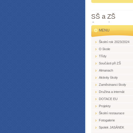
SŠ a ZŠ
Jesenice
MENU
Školní rok 2023/2024
O škole
Třídy
Součásti při ZŠ
Almanach
Aktivity školy
Zaměstnanci školy
Družina a internát
DOTACE EU
Projekty
Školní restaurace
Fotogalerie
Spolek JASÁNEK