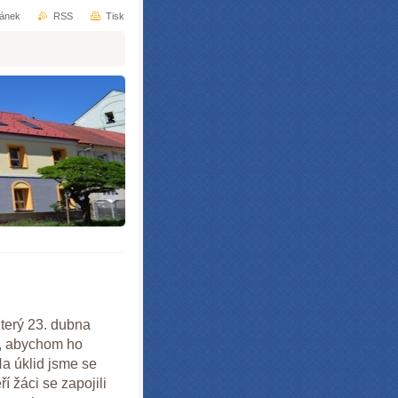
ránek
RSS
Tisk
úterý 23. dubna
u, abychom ho
Na úklid jsme se
í žáci se zapojili