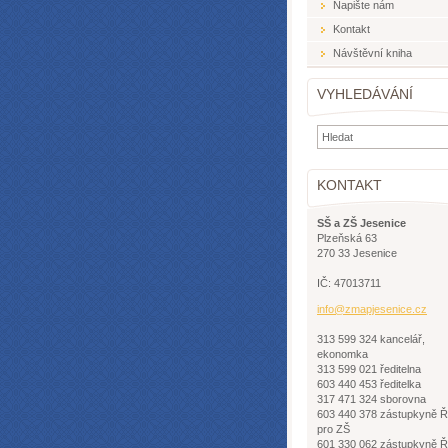
Napište nám
Kontakt
Návštěvní kniha
VYHLEDÁVÁNÍ
KONTAKT
SŠ a ZŠ Jesenice
Plzeňská 63
270 33 Jesenice
IČ: 47013711
info@zma
pjesenic
e.cz
313 599 324 kancelář,
ekonomka
313 599 021 ředitelna
603 440 453 ředitelka
317 471 324 sborovna
603 440 378 zástupkyně 
pro ZŠ
601 330 062 zástupkyně 