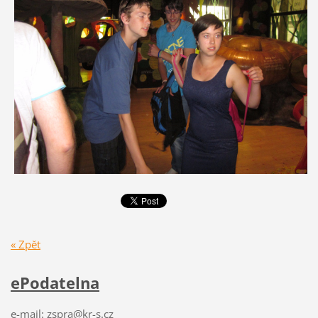
« Zpět
ePodatelna
e-mail: zspra@kr-s.cz