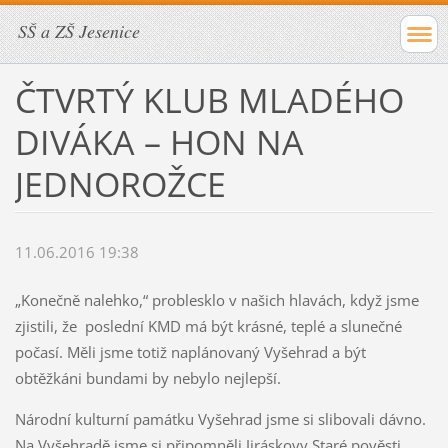
SŠ a ZŠ Jesenice
ČTVRTÝ KLUB MLADÉHO
DIVÁKA – HON NA
JEDNOROŽCE
11.06.2016 19:38
„Konečně nalehko,“ problesklo v našich hlavách, když jsme
zjistili, že poslední KMD má být krásné, teplé a slunečné
počasí. Měli jsme totiž naplánovaný Vyšehrad a být
obtěžkáni bundami by nebylo nejlepší.
Národní kulturní památku Vyšehrad jsme si slibovali dávno.
Na Vyšehradě jsme si připomněli Jiráskovy Staré pověsti