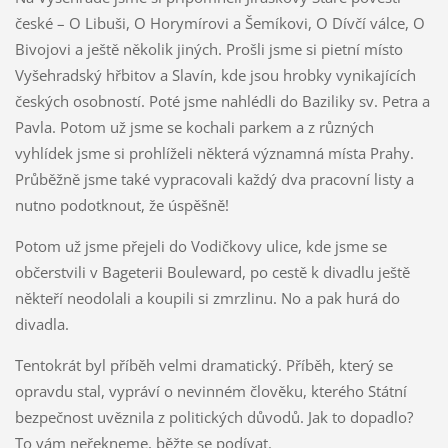
české – O Libuši, O Horymírovi a Šemíkovi, O Dívčí válce, O
Bivojovi a ještě několik jiných. Prošli jsme si pietní místo
Vyšehradský hřbitov a Slavín, kde jsou hrobky vynikajících
českých osobností. Poté jsme nahlédli do Baziliky sv. Petra a
Pavla. Potom už jsme se kochali parkem a z různých
vyhlídek jsme si prohlíželi některá významná místa Prahy.
Průběžně jsme také vypracovali každý dva pracovní listy a
nutno podotknout, že úspěšně!
Potom už jsme přejeli do Vodičkovy ulice, kde jsme se
občerstvili v Bageterii Bouleward, po cestě k divadlu ještě
někteří neodolali a koupili si zmrzlinu. No a pak hurá do
divadla.
Tentokrát byl příběh velmi dramatický. Příběh, který se
opravdu stal, vypráví o nevinném člověku, kterého Státní
bezpečnost uvěznila z politických důvodů. Jak to dopadlo?
To vám neřekneme, běžte se podívat.