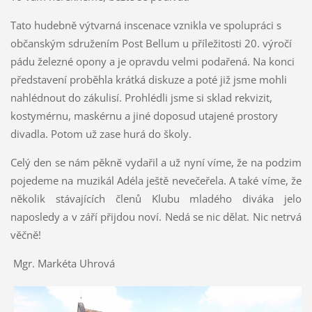
Tato hudebně výtvarná inscenace vznikla ve spolupráci s
občanským sdružením Post Bellum u příležitosti 20. výročí
pádu železné opony a je opravdu velmi podařená. Na konci
představení proběhla krátká diskuze a poté již jsme mohli
nahlédnout do zákulisí. Prohlédli jsme si sklad rekvizit,
kostymérnu, maskérnu a jiné doposud utajené prostory
divadla. Potom už zase hurá do školy.
Celý den se nám pěkně vydařil a už nyní víme, že na podzim
pojedeme na muzikál Adéla ještě nevečeřela. A také víme, že
několik stávajících členů Klubu mladého diváka jelo
naposledy a v září přijdou noví. Nedá se nic dělat. Nic netrvá
věčně!
Mgr. Markéta Uhrová