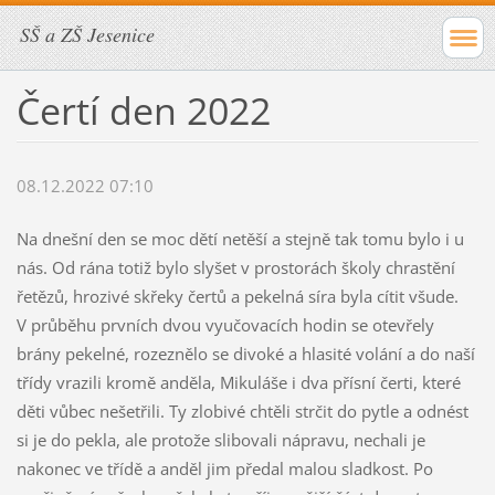
SŠ a ZŠ Jesenice
Čertí den 2022
08.12.2022 07:10
Na dnešní den se moc dětí netěší a stejně tak tomu bylo i u
nás. Od rána totiž bylo slyšet v prostorách školy chrastění
řetězů, hrozivé skřeky čertů a pekelná síra byla cítit všude.
V průběhu prvních dvou vyučovacích hodin se otevřely
brány pekelné, rozeznělo se divoké a hlasité volání a do naší
třídy vrazili kromě anděla, Mikuláše i dva přísní čerti, které
děti vůbec nešetřili. Ty zlobivé chtěli strčit do pytle a odnést
si je do pekla, ale protože slibovali nápravu, nechali je
nakonec ve třídě a anděl jim předal malou sladkost. Po