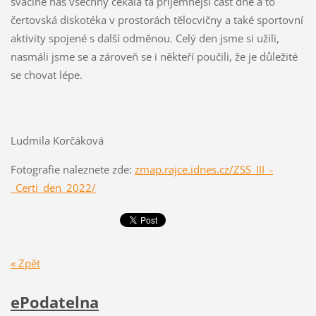
svačině nás všechny čekala ta příjemnější část dne a to
čertovská diskotéka v prostorách tělocvičny a také sportovní
aktivity spojené s další odměnou. Celý den jsme si užili,
nasmáli jsme se a zároveň se i někteří poučili, že je důležité
se chovat lépe.
Ludmila Korčáková
Fotografie naleznete zde:
zmap.rajce.idnes.cz/ZSS_III_-
_Certi_den_2022/
« Zpět
ePodatelna