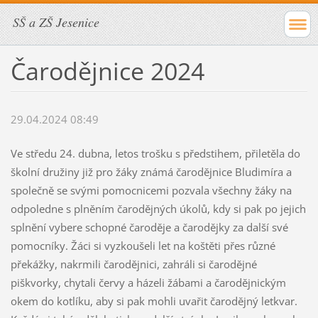
SŠ a ZŠ Jesenice
Čarodějnice 2024
29.04.2024 08:49
Ve středu 24. dubna, letos trošku s předstihem, přiletěla do
školní družiny již pro žáky známá čarodějnice Bludimíra a
společně se svými pomocnicemi pozvala všechny žáky na
odpoledne s plněním čarodějných úkolů, kdy si pak po jejich
splnění vybere schopné čaroděje a čarodějky za další své
pomocníky. Žáci si vyzkoušeli let na koštěti přes různé
překážky, nakrmili čarodějnici, zahráli si čarodějné
piškvorky, chytali červy a házeli žábami a čarodějnickým
okem do kotlíku, aby si pak mohli uvařit čarodějný letkvar.