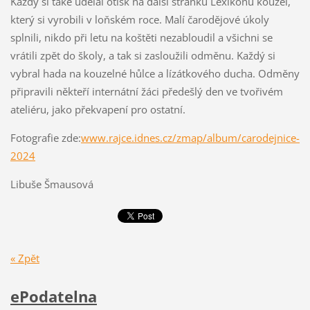
Každý si také udělal otisk na další stránku Lexikonu kouzel,
který si vyrobili v loňském roce. Malí čarodějové úkoly
splnili, nikdo při letu na koštěti nezabloudil a všichni se
vrátili zpět do školy, a tak si zasloužili odměnu. Každý si
vybral hada na kouzelné hůlce a lízátkového ducha. Odměny
připravili někteří internátní žáci předešlý den ve tvořivém
ateliéru, jako překvapení pro ostatní.
Fotografie zde:
www.rajce.idnes.cz/zmap/album/carodejnice-
2024
Libuše Šmausová
« Zpět
ePodatelna