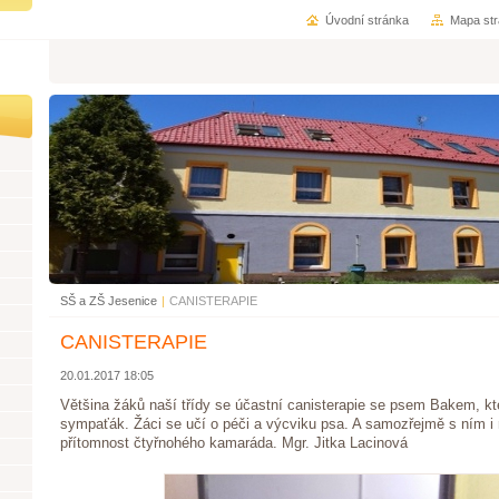
Úvodní stránka
Mapa st
SŠ a ZŠ Jesenice
|
CANISTERAPIE
CANISTERAPIE
20.01.2017 18:05
Většina žáků naší třídy se účastní canisterapie se psem Bakem, kte
sympaťák. Žáci se učí o péči a výcviku psa. A samozřejmě s ním i re
přítomnost čtyřnohého kamaráda. Mgr. Jitka Lacinová