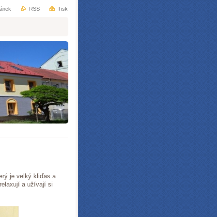
ránek
RSS
Tisk
rý je velký kliďas a
laxují a užívají si