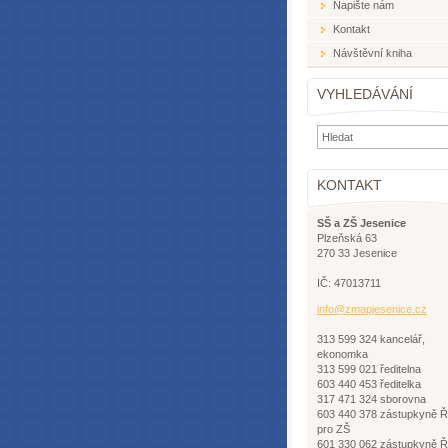
Napište nám
Kontakt
Návštěvní kniha
VYHLEDÁVÁNÍ
KONTAKT
SŠ a ZŠ Jesenice
Plzeňská 63
270 33 Jesenice
IČ: 47013711
info@zma
pjesenic
e.cz
313 599 324 kancelář,
ekonomka
313 599 021 ředitelna
603 440 453 ředitelka
317 471 324 sborovna
603 440 378 zástupkyně 
pro ZŠ
601 330 062 zástupkyně 