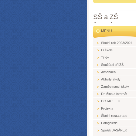
SŠ a ZŠ
Jesenice
MENU
Školní rok 2023/2024
O škole
Třídy
Součásti při ZŠ
Almanach
Aktivity školy
Zaměstnanci školy
Družina a internát
DOTACE EU
Projekty
Školní restaurace
Fotogalerie
Spolek JASÁNEK