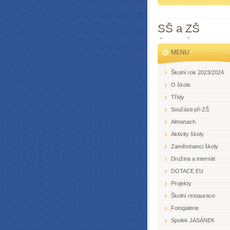
SŠ a ZŠ
Jesenice
MENU
Školní rok 2023/2024
O škole
Třídy
Součásti při ZŠ
Almanach
Aktivity školy
Zaměstnanci školy
Družina a internát
DOTACE EU
Projekty
Školní restaurace
Fotogalerie
Spolek JASÁNEK