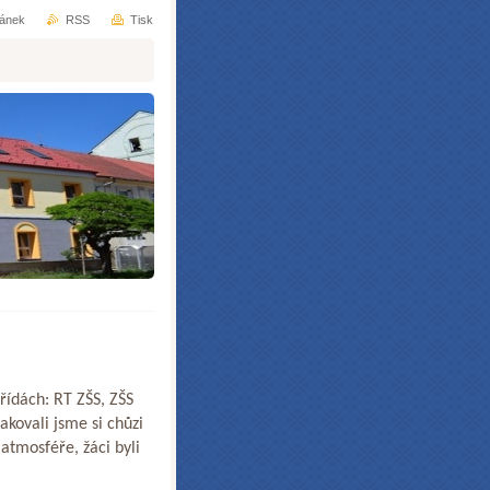
ránek
RSS
Tisk
ídách: RT ZŠS, ZŠS
pakovali jsme si chůzi
atmosféře, žáci byli