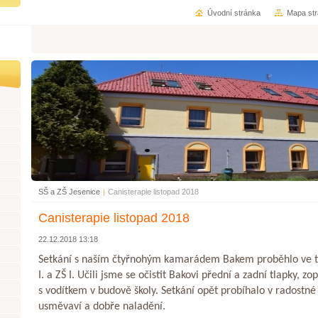
Úvodní stránka
Mapa st
SŠ a ZŠ Jesenice
|
Canisterapie listopad 2018
Canisterapie listopad 2018
22.12.2018 13:18
Setkání s naším čtyřnohým kamarádem Bakem proběhlo ve tř
I. a ZŠ I. Učili jsme se očistit Bakovi přední a zadní tlapky, zo
s vodítkem v budově školy. Setkání opět probíhalo v radostné 
usměvaví a dobře naladění.