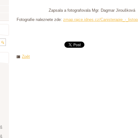
Zapsala a fotografovala Mgr. Dagmar Jiroušková
Fotografie naleznete zde:
zmap.rajce.idnes.cz/Canisterapie_-_listo
Zpět
ŘŠ
ŘŠ