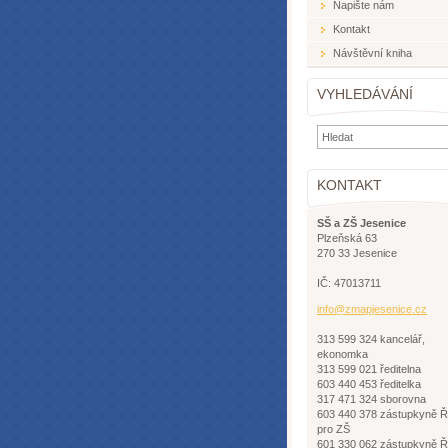
Napište nám
Kontakt
Návštěvní kniha
VYHLEDÁVÁNÍ
KONTAKT
SŠ a ZŠ Jesenice
Plzeňská 63
270 33 Jesenice
IČ: 47013711
info@zma
pjesenic
e.cz
313 599 324 kancelář,
ekonomka
313 599 021 ředitelna
603 440 453 ředitelka
317 471 324 sborovna
603 440 378 zástupkyně 
pro ZŠ
601 330 062 zástupkyně 