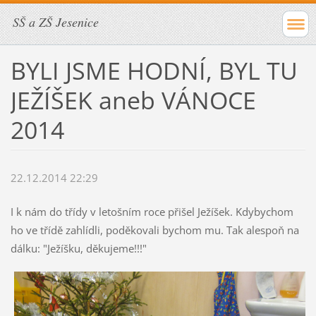
SŠ a ZŠ Jesenice
BYLI JSME HODNÍ, BYL TU
JEŽÍŠEK aneb VÁNOCE
2014
22.12.2014 22:29
I k nám do třídy v letošním roce přišel Ježíšek. Kdybychom
ho ve třídě zahlídli, poděkovali bychom mu. Tak alespoň na
dálku: "Ježíšku, děkujeme!!!"