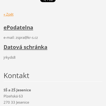
« Zpět
ePodatelna
e-mail: zspra@kr-s.cz
Datová schránka
jrkyds8
Kontakt
SŠ a ZŠ Jesenice
Plzeňská 63
270 33 Jesenice