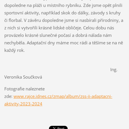
dopoledne na pláži u místního rybníku. Zde jsme opět plnili
sportovní aktivity, například skok do dálky, závody s kruhy
či florbal. V závěru dopoledne jsme si nasbírali přírodniny, a
z nich si vytvořili krásné lidské obličeje. Celou dobu nás
provázelo krásné slunečné počasí a dobrá nálada nám
nechyběla. Adaptační dny máme moc rádi a těšíme se na ně
každý rok.
Ing.
Veronika Součková
Fotografie naleznete
zde:
www.rajce.idnes.cz/zmap/album/zss-ii-adaptacni-
aktivity-2023-2024