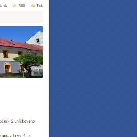
ránek
RSS
Tisk
 ročník Sluníčkového
o opravdu využilo.