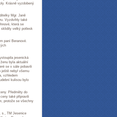
školy. Krásně vyzdobený
ditelky Mgr. Janě
ru. Vyzdvihly také
ohnové, která se
sklidily velký potlesk
ím paní Beranové.
kých
ystoupila jesenická
 ženu byla aktuální
eré se v sále pobavili
o ještě nebyl všemu
a, vzhledem
udební kulisou bylo
 ceny. Předměty do
ceny také připravili
m, protože se všechny
 s., TM Jesenice