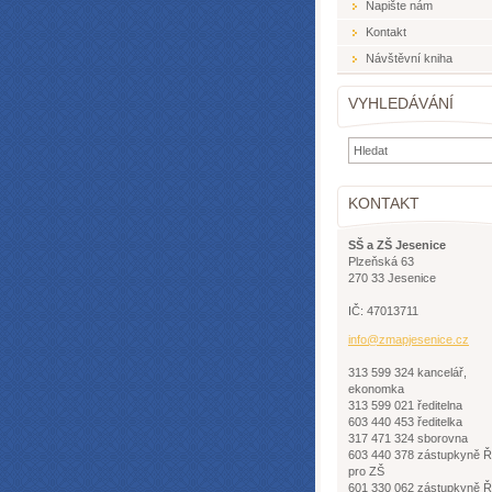
Napište nám
Kontakt
Návštěvní kniha
VYHLEDÁVÁNÍ
KONTAKT
SŠ a ZŠ Jesenice
Plzeňská 63
270 33 Jesenice
IČ: 47013711
info@zma
pjesenic
e.cz
313 599 324 kancelář,
ekonomka
313 599 021 ředitelna
603 440 453 ředitelka
317 471 324 sborovna
603 440 378 zástupkyně 
pro ZŠ
601 330 062 zástupkyně 