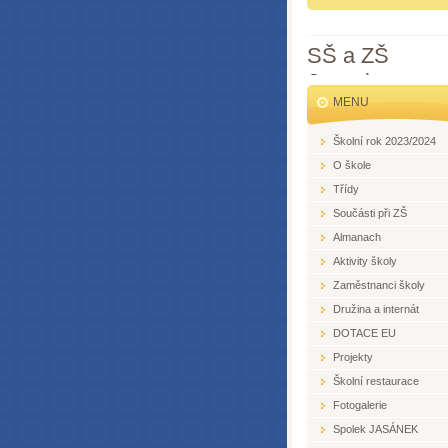
SŠ a ZŠ
Jesenice
MENU
Školní rok 2023/2024
O škole
Třídy
Součásti při ZŠ
Almanach
Aktivity školy
Zaměstnanci školy
Družina a internát
DOTACE EU
Projekty
Školní restaurace
Fotogalerie
Spolek JASÁNEK