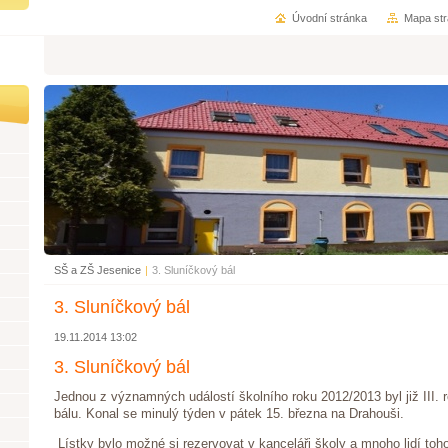
Úvodní stránka
Mapa st
SŠ a ZŠ Jesenice
|
3. Sluníčkový bál
3. Sluníčkový bál
19.11.2014 13:02
3. Sluníčkový bál
Jednou z významných událostí školního roku 2012/2013 byl již III.
bálu. Konal se minulý týden v pátek 15. března na Drahouši.
Lístky bylo možné si rezervovat v kanceláři školy a mnoho lidí toh