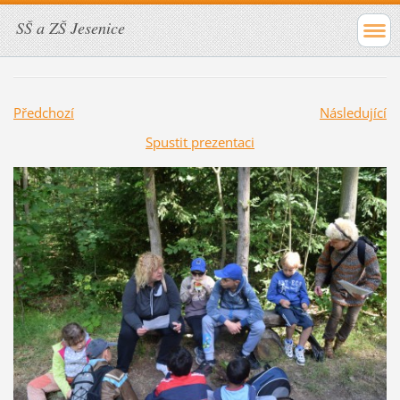
SŠ a ZŠ Jesenice
Předchozí
Následující
Spustit prezentaci