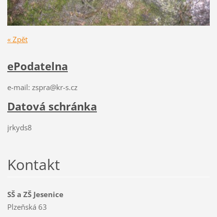
« Zpět
ePodatelna
e-mail: zspra@kr-s.cz
Datová schránka
jrkyds8
Kontakt
SŠ a ZŠ Jesenice
Plzeňská 63